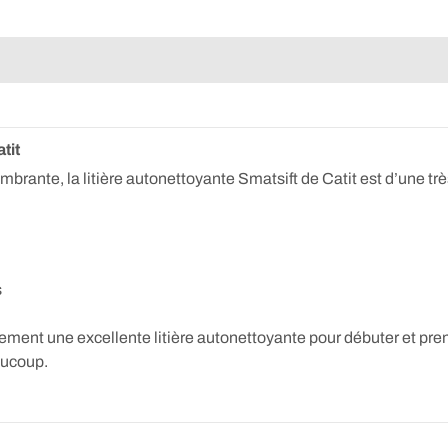
atit
mbrante, la litière autonettoyante Smatsift de Catit est d’une tr
s
irement une excellente litière autonettoyante pour débuter et pr
aucoup.