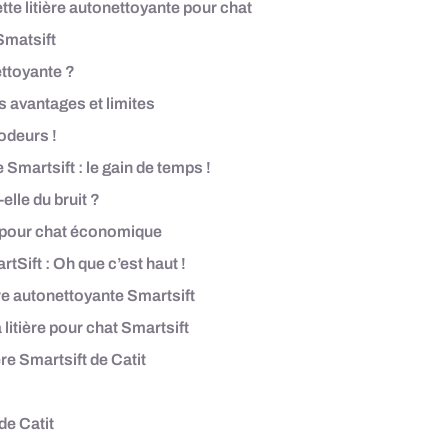
ette litière autonettoyante pour chat
Smatsift
ettoyante ?
es avantages et limites
’odeurs !
 Smartsift : le gain de temps !
elle du bruit ?
ac pour chat économique
rtSift : Oh que c’est haut !
ère autonettoyante Smartsift
litière pour chat Smartsift
re Smartsift de Catit
de Catit