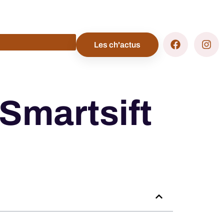
Les ch'actus
 Smartsift