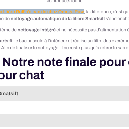
No products found.
la litière Roll’n’clean de chez Omega Paw
, la différence, c’est 
ème de
nettoyage automatique de la litière Smartsift
s’enclench
ystème de
nettoyage intégré
et ne nécessite pas d’alimentation é
artsift
, le bac bascule à l’intérieur et réalise un filtre des excr
.
Afin de finaliser le nettoyage, il ne reste plus qu’à retirer le sac et
 Notre note finale pour 
our chat
Smatsift